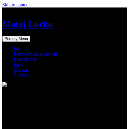
Skip to content
Matej Lorko – Experimentálna a Behaviorálna Ekonómia
Matej Lorko
Primary Menu
Bio
Behaviorálna ekonómia
Experimenty
Blog
Výskum
Študenti