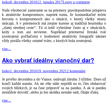
lorko
8. decembra 2016
12. januára 2017
Leave a comment
Naše všeobecné zameranie sa na priemery pravdepodobne prispieva
k atraktivite kompromisov, napriek tomu, že komunikačné teórie
hovoria o kompromisoch ako o situácii, v ktorej všetky strany
strácajú. A v priemeroch má zrejme korene aj tradičná heuristika o
„zlatej strednej ceste“. Tú si totiž vyberáme často aj v situáciách,
kedy o tom ani nevieme. Napríklad priemerná ženská tvár
(zostrojená počítačom) v hodnotení atraktivity fotografií takmer
vždy poráža všetky ostatné tváre, z ktorých bola zostrojená.
viac...
Ako vybrať ideálny vianočný dar?
lorko
1. decembra 2016
19. novembra 2021
2 komentáre
Je prvého decembra a do Vianoc ostávajú zhruba 3 týždne. Dnes už
končí každá sranda. Ak ste ešte stále neprišli na to, čím obdarovať
svojich blízkych, je na čase pripraviť sa na paniku. A ak si paniku
nemôžete dovoliť, alebo ju len skrátka nemáte radi, čítajte ďalej.
viac...