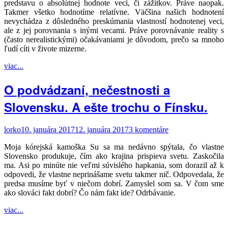
predstavu o absolútnej hodnote vecí, či zážitkov. Práve naopak.
Takmer všetko hodnotíme relatívne. Väčšina našich hodnotení
nevychádza z dôsledného preskúmania vlastností hodnotenej veci,
ale z jej porovnania s inými vecami. Práve porovnávanie reality s
(často nerealistickými) očakávaniami je dôvodom, prečo sa mnoho
ľudí cíti v živote mizerne.
viac...
O podvádzaní, nečestnosti a
Slovensku. A ešte trochu o Fínsku.
lorko
10. januára 2017
12. januára 2017
3 komentáre
Moja kórejská kamoška Su sa ma nedávno spýtala, čo vlastne
Slovensko produkuje, čím ako krajina prispieva svetu. Zaskočila
ma. Asi po minúte nie veľmi súvislého hapkania, som dorazil až k
odpovedi, že vlastne neprinášame svetu takmer nič. Odpovedala, že
predsa musíme byť v niečom dobrí. Zamyslel som sa. V čom sme
ako slováci fakt dobrí? Čo nám fakt ide? Odrbávanie.
viac...