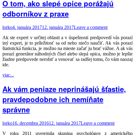
O tom, ako slepé opice porážajú
odborníkov z praxe
lorko
4. januára 2017
12. januára 2017
Leave a comment
Ak ste expert v určitej oblasti a v úspešnosti predpovedí vás porazí
iný expert, je to príležitosť sa od neho niečo naučiť. Ak vás porazí
štatistická funkcia, je možno na mieste začať ju brať vážne. A ak vás
porazí generátor náhodných čísel alebo slepá opica, možno je lepšie
žiadne predpovede nerobiť a venovať sa radšej tomu, čo vám naozaj
ide.
viac...
Ak vám peniaze neprinášajú šťastie,
pravdepodobne ich nemíňate
správne
lorko
16. decembra 2016
12. januára 2017
Leave a comment
V roku 2011 uverejnila skupina psychológov z amerického