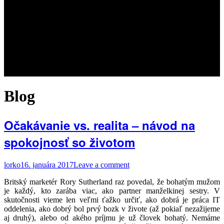
Blog
Očakávanie vs. realita – návod na
spokojnosť so životom
lorko
16. januára 2017
Leave a comment
Britský marketér Rory Sutherland raz povedal, že bohatým mužom
je každý, kto zarába viac, ako partner manželkinej sestry. V
skutočnosti vieme len veľmi ťažko určiť, ako dobrá je práca IT
oddelenia, ako dobrý bol prvý bozk v živote (až pokiaľ nezažijeme
aj druhý), alebo od akého príjmu je už človek bohatý. Nemáme