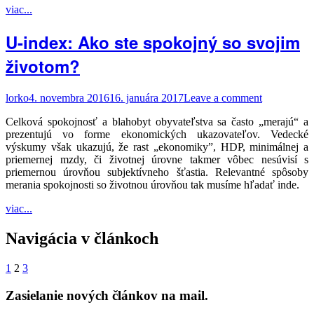
viac...
U-index: Ako ste spokojný so svojim
životom?
lorko
4. novembra 2016
16. januára 2017
Leave a comment
Celková spokojnosť a blahobyt obyvateľstva sa často „merajú“ a
prezentujú vo forme ekonomických ukazovateľov. Vedecké
výskumy však ukazujú, že rast „ekonomiky”, HDP, minimálnej a
priemernej mzdy, či životnej úrovne takmer vôbec nesúvisí s
priemernou úrovňou subjektívneho šťastia. Relevantné spôsoby
merania spokojnosti so životnou úrovňou tak musíme hľadať inde.
viac...
Navigácia v článkoch
1
2
3
Zasielanie nových článkov na mail.