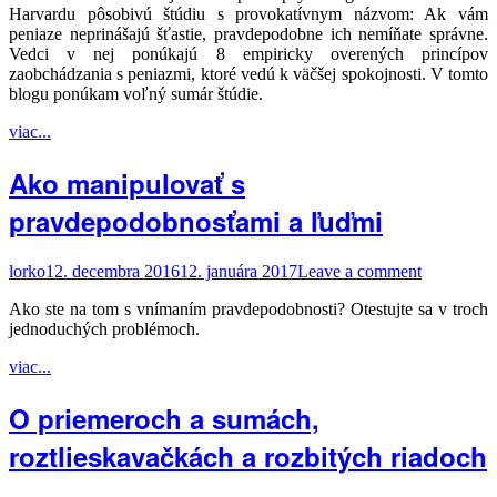
Harvardu pôsobivú štúdiu s provokatívnym názvom: Ak vám
peniaze neprinášajú šťastie, pravdepodobne ich nemíňate správne.
Vedci v nej ponúkajú 8 empiricky overených princípov
zaobchádzania s peniazmi, ktoré vedú k väčšej spokojnosti. V tomto
blogu ponúkam voľný sumár štúdie.
viac...
Ako manipulovať s
pravdepodobnosťami a ľuďmi
lorko
12. decembra 2016
12. januára 2017
Leave a comment
Ako ste na tom s vnímaním pravdepodobnosti? Otestujte sa v troch
jednoduchých problémoch.
viac...
O priemeroch a sumách,
roztlieskavačkách a rozbitých riadoch