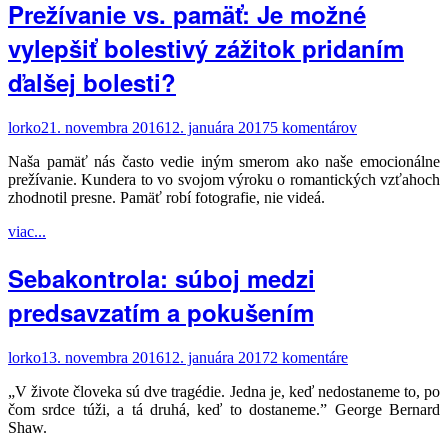
Prežívanie vs. pamäť: Je možné
vylepšiť bolestivý zážitok pridaním
ďalšej bolesti?
lorko
21. novembra 2016
12. januára 2017
5 komentárov
Naša pamäť nás často vedie iným smerom ako naše emocionálne
prežívanie. Kundera to vo svojom výroku o romantických vzťahoch
zhodnotil presne. Pamäť robí fotografie, nie videá.
viac...
Sebakontrola: súboj medzi
predsavzatím a pokušením
lorko
13. novembra 2016
12. januára 2017
2 komentáre
„V živote človeka sú dve tragédie. Jedna je, keď nedostaneme to, po
čom srdce túži, a tá druhá, keď to dostaneme.” George Bernard
Shaw.