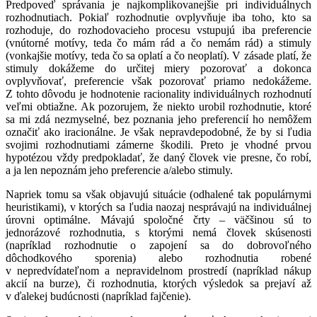
Predpoveď správania je najkomplikovanejšie pri individuálnych
rozhodnutiach. Pokiaľ rozhodnutie ovplyvňuje iba toho, kto sa
rozhoduje, do rozhodovacieho procesu vstupujú iba preferencie
(vnútorné motívy, teda čo mám rád a čo nemám rád) a stimuly
(vonkajšie motívy, teda čo sa oplatí a čo neoplatí). V zásade platí, že
stimuly dokážeme do určitej miery pozorovať a dokonca
ovplyvňovať, preferencie však pozorovať priamo nedokážeme.
Z tohto dôvodu je hodnotenie racionality individuálnych rozhodnutí
veľmi obtiažne. Ak pozorujem, že niekto urobil rozhodnutie, ktoré
sa mi zdá nezmyselné, bez poznania jeho preferencií ho nemôžem
označiť ako iracionálne. Je však nepravdepodobné, že by si ľudia
svojimi rozhodnutiami zámerne škodili. Preto je vhodné prvou
hypotézou vždy predpokladať, že daný človek vie presne, čo robí,
a ja len nepoznám jeho preferencie a/alebo stimuly.
Napriek tomu sa však objavujú situácie (odhalené tak populárnymi
heuristikami), v ktorých sa ľudia naozaj nesprávajú na individuálnej
úrovni optimálne. Mávajú spoločné črty – väčšinou sú to
jednorázové rozhodnutia, s ktorými nemá človek skúsenosti
(napríklad rozhodnutie o zapojení sa do dobrovoľného
dôchodkového sporenia) alebo rozhodnutia robené
v nepredvídateľnom a nepravidelnom prostredí (napríklad nákup
akcií na burze), či rozhodnutia, ktorých výsledok sa prejaví až
v ďalekej budúcnosti (napríklad fajčenie).