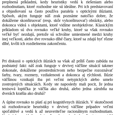
preplnená príkladmi, kedy heuristiky vedú k riešeniam alebo
rozhodnutiam, ktoré rozhodne nie sú ideálne. Pri ich predstavovaní
a objasňovaní sa často používa paralela s optickými ilúziami.
Spôsob, akým funguje náš zrak poznáme natoľko dobre, že
dokážeme skonštruovať (resp. skôr vykonštruovať) obrázky, alebo
dokonca videá s objektami, ktoré vidíme neobjektívne. Klasickým
príkladom sú dva rovnako veľké kruhy, ktoré sa však rovnako
veľké byť nezdajú, pretože sú schválne umiestnené medzi kruhy
inej veľkosti, alebo dve rovnako dlhé čiary, ktoré sa zdajú byť rôzne
dlhé, kvôli ich rozdielnemu zakončeniu.
Pri diskusii o optických ilúziách sa však až príliš často zabúda na
podstatný fakt: náš zrak funguje v drvivej väčšine situácií takmer
dokonale, dokážeme prostredníctvom neho bezpečne rozoznávať
farby, tvary, rozmery, vzdialenosti a dokonca aj rýchlosti. Ilúzie
väčšinou vznikajú iba pri veľmi netypických alebo umelo
zostrojených situáciách. Kedy ste naposledy mali pocit, že jedna
tenisová loptička je väčšia ako druhá, alebo jedna zárubňa na
dverách kratšia ako druhá?
A úplne rovnako to platí aj pri kognitívnych ilúziách. V skutočnosti
sú rozhodovacie heuristiky v drvivej väčšine prípadov veľmi
spoľahlivé a vedú k až neuveriteľne racionálnym rozhodnutiam.