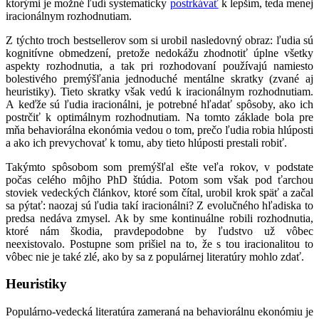
ktorými je možné ľudí systematicky
postrkávať
k lepším, teda menej
iracionálnym rozhodnutiam.
Z týchto troch bestsellerov som si urobil nasledovný obraz: ľudia sú
kognitívne obmedzení, pretože nedokážu zhodnotiť úplne všetky
aspekty rozhodnutia, a tak pri rozhodovaní používajú namiesto
bolestivého premýšľania jednoduché mentálne skratky (zvané aj
heuristiky). Tieto skratky však vedú k iracionálnym rozhodnutiam.
A keďže sú ľudia iracionálni, je potrebné hľadať spôsoby, ako ich
postrčiť k optimálnym rozhodnutiam. Na tomto základe bola pre
mňa behaviorálna ekonómia vedou o tom, prečo ľudia robia hlúposti
a ako ich prevychovať k tomu, aby tieto hlúposti prestali robiť.
Takýmto spôsobom som premýšľal ešte veľa rokov, v podstate
počas celého môjho PhD štúdia. Potom som však pod ťarchou
stoviek vedeckých článkov, ktoré som čítal, urobil krok späť a začal
sa pýtať: naozaj sú ľudia takí iracionálni? Z evolučného hľadiska to
predsa nedáva zmysel. Ak by sme kontinuálne robili rozhodnutia,
ktoré nám škodia, pravdepodobne by ľudstvo už vôbec
neexistovalo. Postupne som prišiel na to, že s tou iracionalitou to
vôbec nie je také zlé, ako by sa z populárnej literatúry mohlo zdať.
Heuristiky
Populárno-vedecká literatúra zameraná na behaviorálnu ekonómiu je