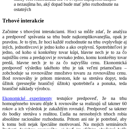
a nezaujíma ho, aký dopad bude mať jeho rozhodnutie na
ostatných
Trhové interakcie
Začnime s trhovými interakciami. Hoci sa môže zdať, že analýza
a predpoveď správania sa trhu bude najkomplikovanejšia, opak je
pravdou. Je to tým, že hoci každé rozhodnutie na trhu ovplyvňuje aj
iných, jednotlivcovi je jedno koho a ako ovplyvní. Spotrebiteľovi je
jedno, od koho si konkrétny tovar kúpi, hlavne nech je to za čo
najnižšiu cenu a predajcovi je rovnako jedno, komu konkrétny tovar
predá, hlavne nech je to za čo najvyššiu cenu. Ekonomická
predpoveď výsledku takéhoto trhu je tak veľmi priamočiara –
zobchoduje sa rovnovážne množstvo tovaru za rovnovážnu cenu.
Bod rovnováhy je pritom miestom, kde sa stretáva dopyt, teda
úžitok (presnejšie hraničný úžitok) spotrebiteľa a ponuka, teda
hraničné náklady výrobcu.
Ekonomické experimenty
testujúce predpoveď, že na trhu
homogénneho tovaru dôjde k rovnováhe sa realizujú už takmer 60
rokov a ich výsledok je zakaždým rovnaký. Predpoveď sa takmer
do bodky stretáva s realitou. Ľudia na neosobných trhoch robia
absolútne racionálne rozhodnutia. Pritom ani nie je potrebné, aby
k tomu boli nejak špeciálne motivovaní. Na mojich seminároch