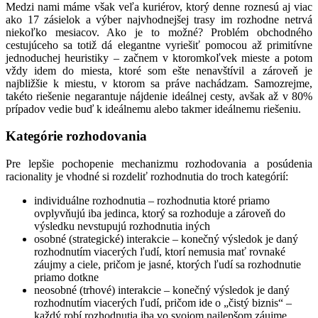
Medzi nami máme však veľa kuriérov, ktorý denne roznesú aj viac
ako 17 zásielok a výber najvhodnejšej trasy im rozhodne netrvá
niekoľko mesiacov. Ako je to možné? Problém obchodného
cestujúceho sa totiž dá elegantne vyriešiť pomocou až primitívne
jednoduchej heuristiky – začnem v ktoromkoľvek mieste a potom
vždy idem do miesta, ktoré som ešte nenavštívil a zároveň je
najbližšie k miestu, v ktorom sa práve nachádzam. Samozrejme,
takéto riešenie negarantuje nájdenie ideálnej cesty, avšak až v 80%
prípadov vedie buď k ideálnemu alebo takmer ideálnemu riešeniu.
Kategórie rozhodovania
Pre lepšie pochopenie mechanizmu rozhodovania a posúdenia
racionality je vhodné si rozdeliť rozhodnutia do troch kategórií:
individuálne rozhodnutia – rozhodnutia ktoré priamo
ovplyvňujú iba jedinca, ktorý sa rozhoduje a zároveň do
výsledku nevstupujú rozhodnutia iných
osobné (strategické) interakcie – konečný výsledok je daný
rozhodnutím viacerých ľudí, ktorí nemusia mať rovnaké
záujmy a ciele, pričom je jasné, ktorých ľudí sa rozhodnutie
priamo dotkne
neosobné (trhové) interakcie – konečný výsledok je daný
rozhodnutím viacerých ľudí, pričom ide o „čistý biznis“ –
každý robí rozhodnutia iba vo svojom najlepšom záujme