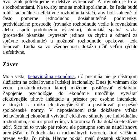
Svoj zrak potrebujeme v detstve vytrénovať. A rovnako je to aj
s rozhodnutiami. Na to, aby sme sa mohli spoľahnúť, že ľudia budú
robiť racionálne a efektívne rozhodnutia stačí, aby boli splnené tri
často pomerne jednoducho dosiahnuteľné podmienky:
predvídateľné prostredie (rovnaké rozhodnutie vedie k rovnakému
alebo aspoň podobnému výsledku), okamžitá spätná väzba
(prostredie okamžite „vytrestá“ jedinca za chybu a odmení za
správne rozhodnutie) a možnosť rozhodnutie opakovať, teda
trénovať. Ľudia sa vo všeobecnosti dokážu učiť veľmi rýchlo
a efektívne.
Záver
Moja veda,
behaviorálna ekonómia
, už pre mňa nie je nástrojom
slúžiacim na odhaľovanie ľudskej iracionality. Dnes ju vnímam ako
vedu, prostredníctvom ktorej môžeme posilňovať efektivitu.
Zapojenie psychológie do ekonómie umožňuje vytvárať
efektívnejšie trhové inštitúcie a priestor pre osobné interakcie,
v ktorých sa môžu efektívnejšie šíriť a posilňovať prospešné
spoločenské normy. V neposlednom rade dokážeme vďaka
behaviorálnej ekonómii vytvárať efektívne stimuly pre individuálne
rozhodnutia, spolu s prostredím, v ktorom sa ľudia dokážu efektívne
učiť. Síce mi to trvalo pár rokov, ale postupne som sa naučil znovu
premýšľať o ľudoch ako o racionálnych tvoroch, ktorí väčšinou
presne vedia, čo robia. Hlavne pokiaľ majú dostatok skúseností.