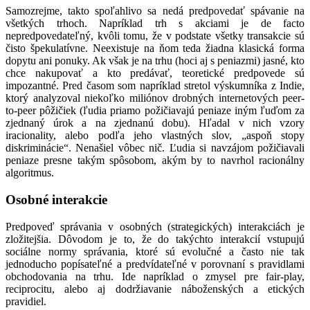
Samozrejme, takto spoľahlivo sa nedá predpovedať spávanie na
všetkých trhoch. Napríklad trh s akciami je de facto
nepredpovedateľný, kvôli tomu, že v podstate všetky transakcie sú
čisto špekulatívne. Neexistuje na ňom teda žiadna klasická forma
dopytu ani ponuky. Ak však je na trhu (hoci aj s peniazmi) jasné, kto
chce nakupovať a kto predávať, teoretické predpovede sú
impozantné. Pred časom som napríklad stretol výskumníka z Indie,
ktorý analyzoval niekoľko miliónov drobných internetových peer-
to-peer pôžičiek (ľudia priamo požičiavajú peniaze iným ľuďom za
zjednaný úrok a na zjednanú dobu). Hľadal v nich vzory
iracionality, alebo podľa jeho vlastných slov, „aspoň stopy
diskriminácie“. Nenašiel vôbec nič. Ľudia si navzájom požičiavali
peniaze presne takým spôsobom, akým by to navrhol racionálny
algoritmus.
Osobné interakcie
Predpoveď správania v osobných (strategických) interakciách je
zložitejšia. Dôvodom je to, že do takýchto interakcií vstupujú
sociálne normy správania, ktoré sú evolučné a často nie tak
jednoducho popísateľné a predvídateľné v porovnaní s pravidlami
obchodovania na trhu. Ide napríklad o zmysel pre fair-play,
reciprocitu, alebo aj dodržiavanie náboženských a etických
pravidiel.