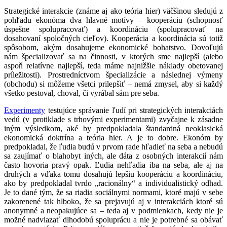
Strategické interakcie (známe aj ako teória hier) väčšinou sledujú z
pohľadu ekonóma dva hlavné motívy – kooperáciu (schopnosť
úspešne spolupracovať) a koordináciu (spolupracovať na
dosahovaní spoločných cieľov). Kooperácia a koordinácia sú totiž
spôsobom, akým dosahujeme ekonomické bohatstvo. Dovoľujú
nám špecializovať sa na činnosti, v ktorých sme najlepší (alebo
aspoň relatívne najlepší, teda máme najnižšie náklady obetovanej
príležitosti). Prostredníctvom špecializácie a následnej výmeny
(obchodu) si môžeme všetci prilepšiť – nemá zmysel, aby si každý
všetko pestoval, choval, či vyrábal sám pre seba.
Experimenty
testujúce správanie ľudí pri strategických interakciách
vedú (v protiklade s trhovými experimentami) zvyčajne k zásadne
iným výsledkom, aké by predpokladala štandardná neoklasická
ekonomická doktrína a teória hier. A je to dobre. Ekonóm by
predpokladal, že ľudia budú v prvom rade hľadieť na seba a nebudú
sa zaujímať o blahobyt iných, ale dáta z osobných interakcií nám
často hovoria pravý opak. Ľudia nehľadia iba na seba, ale aj na
druhých a vďaka tomu dosahujú lepšiu kooperáciu a koordináciu,
ako by predpokladal tvrdo „racionálny“ a individualistický odhad.
Je to dané tým, že sa riadia sociálnymi normami, ktoré majú v sebe
zakorenené tak hlboko, že sa prejavujú aj v interakciách ktoré sú
anonymné a neopakujúce sa – teda aj v podmienkach, kedy nie je
možné nadviazať dlhodobú spoluprácu a nie je potrebné sa obávať