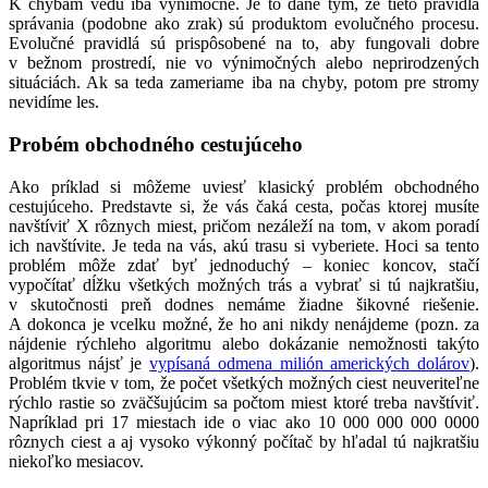
K chybám vedú iba výnimočne. Je to dané tým, že tieto pravidlá
správania (podobne ako zrak) sú produktom evolučného procesu.
Evolučné pravidlá sú prispôsobené na to, aby fungovali dobre
v bežnom prostredí, nie vo výnimočných alebo neprirodzených
situáciách. Ak sa teda zameriame iba na chyby, potom pre stromy
nevidíme les.
Probém obchodného cestujúceho
Ako príklad si môžeme uviesť klasický problém obchodného
cestujúceho. Predstavte si, že vás čaká cesta, počas ktorej musíte
navštíviť X rôznych miest, pričom nezáleží na tom, v akom poradí
ich navštívite. Je teda na vás, akú trasu si vyberiete. Hoci sa tento
problém môže zdať byť jednoduchý – koniec koncov, stačí
vypočítať dĺžku všetkých možných trás a vybrať si tú najkratšiu,
v skutočnosti preň dodnes nemáme žiadne šikovné riešenie.
A dokonca je vcelku možné, že ho ani nikdy nenájdeme (pozn. za
nájdenie rýchleho algoritmu alebo dokázanie nemožnosti takýto
algoritmus nájsť je
vypísaná odmena milión amerických dolárov
).
Problém tkvie v tom, že počet všetkých možných ciest neuveriteľne
rýchlo rastie so zväčšujúcim sa počtom miest ktoré treba navštíviť.
Napríklad pri 17 miestach ide o viac ako 10 000 000 000 0000
rôznych ciest a aj vysoko výkonný počítač by hľadal tú najkratšiu
niekoľko mesiacov.