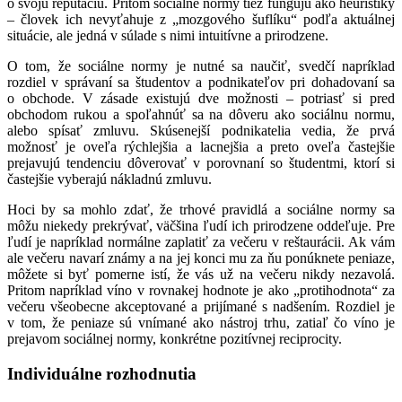
o svoju reputáciu. Pritom sociálne normy tiež fungujú ako heuristiky
– človek ich nevyťahuje z „mozgového šuflíku“ podľa aktuálnej
situácie, ale jedná v súlade s nimi intuitívne a prirodzene.
O tom, že sociálne normy je nutné sa naučiť, svedčí napríklad
rozdiel v správaní sa študentov a podnikateľov pri dohadovaní sa
o obchode. V zásade existujú dve možnosti – potriasť si pred
obchodom rukou a spoľahnúť sa na dôveru ako sociálnu normu,
alebo spísať zmluvu. Skúsenejší podnikatelia vedia, že prvá
možnosť je oveľa rýchlejšia a lacnejšia a preto oveľa častejšie
prejavujú tendenciu dôverovať v porovnaní so študentmi, ktorí si
častejšie vyberajú nákladnú zmluvu.
Hoci by sa mohlo zdať, že trhové pravidlá a sociálne normy sa
môžu niekedy prekrývať, väčšina ľudí ich prirodzene oddeľuje. Pre
ľudí je napríklad normálne zaplatiť za večeru v reštaurácii. Ak vám
ale večeru navarí známy a na jej konci mu za ňu ponúknete peniaze,
môžete si byť pomerne istí, že vás už na večeru nikdy nezavolá.
Pritom napríklad víno v rovnakej hodnote je ako „protihodnota“ za
večeru všeobecne akceptované a prijímané s nadšením. Rozdiel je
v tom, že peniaze sú vnímané ako nástroj trhu, zatiaľ čo víno je
prejavom sociálnej normy, konkrétne pozitívnej reciprocity.
Individuálne rozhodnutia