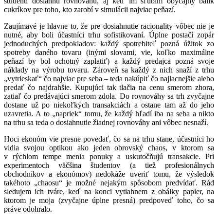
študenti dosiahnu rovnováhu, aj keď im sľúbim obyčajný balík
cukríkov pre toho, kto zarobí v simulácii najviac peňazí.
Zaujímavé je hlavne to, že pre dosiahnutie racionality vôbec nie je
nutné, aby boli účastníci trhu sofistikovaní. Úplne postačí zopár
jednoduchých predpokladov: každý spotrebiteľ pozná úžitok zo
spotreby daného tovaru (inými slovami, vie, koľko maximálne
peňazí by bol ochotný zaplatiť) a každý predajca pozná svoje
náklady na výrobu tovaru. Zároveň sa každý z nich snaží z trhu
„vytrieskať“ čo najviac pre seba – teda nakúpiť čo najlacnejšie alebo
predať čo najdrahšie. Kupujúci tak tlačia na cenu smerom zhora,
zatiaľ čo predávajúci smerom zdola. Do rovnováhy sa trh zvyčajne
dostane už po niekoľkých transakciách a ostane tam až do jeho
uzavretia. A to „napriek“ tomu, že každý hľadí iba na seba a nikto
na trhu sa teda o dosiahnutie žiadnej rovnováhy ani vôbec nesnaží.
Hoci ekonóm vie presne povedať, čo sa na trhu stane, účastníci ho
vidia svojou optikou ako jeden obrovský chaos, v ktorom sa
v rýchlom tempe menia ponuky a uskutočňujú transakcie. Pri
experimentoch väčšina študentov (a tiež profesionálnych
obchodníkov a ekonómov) nedokáže uveriť tomu, že výsledok
takéhoto „chaosu“ je možné nejakým spôsobom predvídať. Rád
sledujem ich tváre, keď na konci vytiahnem z obálky papier, na
ktorom je moja (zvyčajne úplne presná) predpoveď toho, čo sa
práve odohralo.