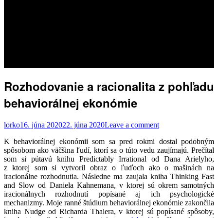
Rozhodovanie a racionalita z pohľadu
behaviorálnej ekonómie
lorko
16. júna 2020
22. júna 2020
Leave a comment
K behaviorálnej ekonómii som sa pred rokmi dostal podobným
spôsobom ako väčšina ľudí, ktorí sa o túto vedu zaujímajú. Prečítal
som si pútavú knihu Predictably Irrational od Dana Arielyho,
z ktorej som si vytvoril obraz o ľuďoch ako o mašinách na
iracionálne rozhodnutia. Následne ma zaujala kniha Thinking Fast
and Slow od Daniela Kahnemana, v ktorej sú okrem samotných
iracionálnych rozhodnutí popísané aj ich psychologické
mechanizmy. Moje ranné štúdium behaviorálnej ekonómie zakončila
kniha Nudge od Richarda Thalera, v ktorej sú popísané spôsoby,