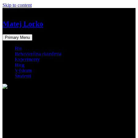
Skip to content
Matej Lorko – Experimentálna a Behaviorálna Ekonómia
Matej Lorko
Primary Menu
Bio
Behaviorálna ekonómia
Experimenty
Blog
Výskum
Študenti